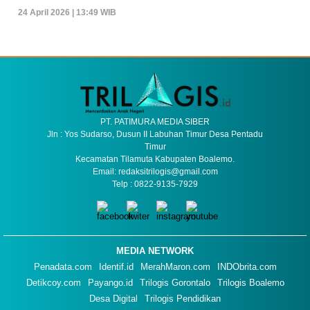
24 April 2026 | 13:49 WIB
PT. PATIMURA MEDIA SIBER
Jln : Yos Sudarso, Dusun II Labuhan Timur Desa Pentadu
Timur
Kecamatan Tilamuta Kabupaten Boalemo.
Email: redaksitrilogis@gmail.com
Telp : 0822-9135-7929
MEDIA NETWORK
Penadata.com
Identif.id
MerahMaron.com
INDObrita.com
Detikcoy.com
Payango.id
Trilogis Gorontalo
Trilogis Boalemo
Desa Digital
Trilogis Pendidikan