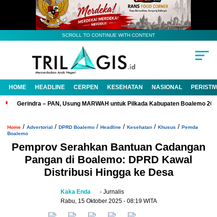
SCROLL TO CONTINUE WITH CONTENT
HOME
HEADLINE
CERPEN
KESEHATAN
NASIONAL
PERISTI
Gerindra – PAN, Usung MARWAH untuk Pilkada Kabupaten Boalemo 20
/
/
/
/
/
/
Home
Advertorial
DPRD Boalemo
Headline
Kesehatan
Khusus
Pemda
Boalemo
Pemprov Serahkan Bantuan Cadangan
Pangan di Boalemo: DPRD Kawal
Distribusi Hingga ke Desa
Kaka Enda
- Jurnalis
Rabu, 15 Oktober 2025
- 08:19 WITA