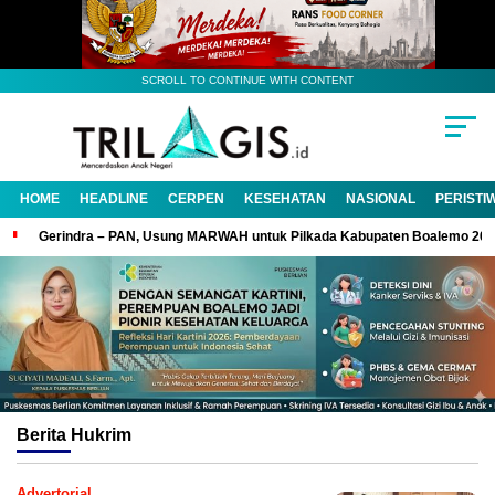
SCROLL TO CONTINUE WITH CONTENT
HOME
HEADLINE
CERPEN
KESEHATAN
NASIONAL
PERISTI
Gerindra – PAN, Usung MARWAH untuk Pilkada Kabupaten Boalemo 20
Berita
Hukrim
Advertorial