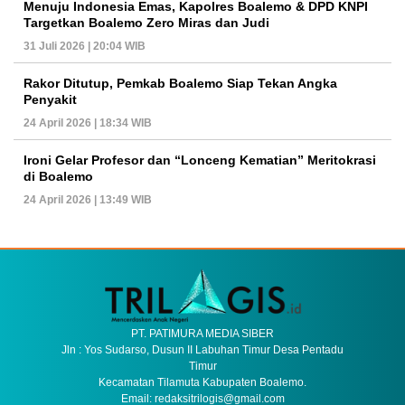
Menuju Indonesia Emas, Kapolres Boalemo & DPD KNPI
Targetkan Boalemo Zero Miras dan Judi
31 Juli 2026 | 20:04 WIB
Rakor Ditutup, Pemkab Boalemo Siap Tekan Angka
Penyakit
24 April 2026 | 18:34 WIB
Ironi Gelar Profesor dan “Lonceng Kematian” Meritokrasi
di Boalemo
24 April 2026 | 13:49 WIB
PT. PATIMURA MEDIA SIBER
Jln : Yos Sudarso, Dusun II Labuhan Timur Desa Pentadu
Timur
Kecamatan Tilamuta Kabupaten Boalemo.
Email: redaksitrilogis@gmail.com