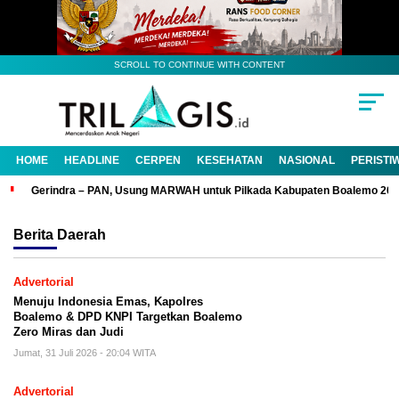
SCROLL TO CONTINUE WITH CONTENT
HOME
HEADLINE
CERPEN
KESEHATAN
NASIONAL
PERISTI
Gerindra – PAN, Usung MARWAH untuk Pilkada Kabupaten Boalemo 20
Berita
Daerah
Advertorial
Menuju Indonesia Emas, Kapolres
Boalemo & DPD KNPI Targetkan Boalemo
Zero Miras dan Judi
Jumat, 31 Juli 2026 - 20:04 WITA
Advertorial