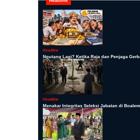
Headline
Headline
Ngutang Lagi? Ketika Raja dan Penjaga Ger
Headline
Menakar Integritas Seleksi Jabatan di Boale