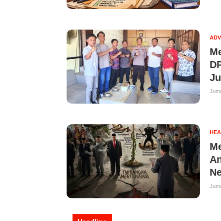
ADV
Me
DP
Ju
Juma
HEA
Me
An
Ne
Juma