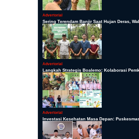
Advertorial
Sering Terendam Banjir Saat Hujan Deras,
Advertorial
Langkah Strategis Boalemo: Kolaborasi Pe
Advertorial
Investasi Kesehatan Masa Depan: Puskesmas 