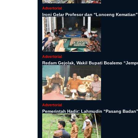
Advertorial
Ironi Gelar Profesor dan “Lonceng Kematian”
Advertorial
Redam Gejolak, Wakil Bupati Boalemo “Jemp
Advertorial
Pemerintah Hadir: Lahmudin “Pasang Badan”