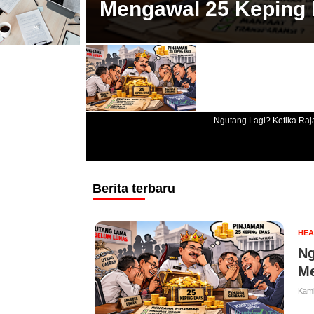
Mengawal 25 Keping
Ngutang Lagi? Ketika Ra
Berita terbaru
HEA
Ng
Me
Kami