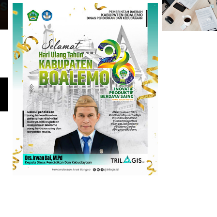
KNPI Targetkan Boalemo Zer
Menuju Indonesia Emas, Kapolres Boalemo & DPD KNPI