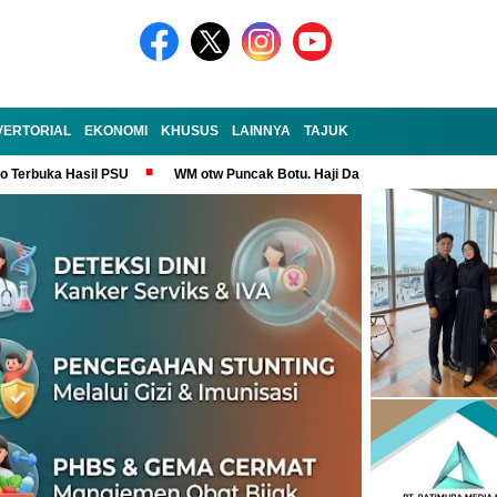
VERTORIAL
EKONOMI
KHUSUS
LAINNYA
TAJUK
no Terbuka Hasil PSU
WM otw Puncak Botu. Haji Darem Masih Tangguh