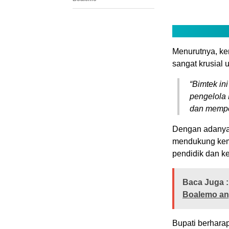
Menurutnya, ke
sangat krusial 
“
Bimtek ini
pengelola
dan memper
Dengan adanya 
mendukung kema
pendidik dan k
Baca Juga :
Boalemo an
Bupati berhara