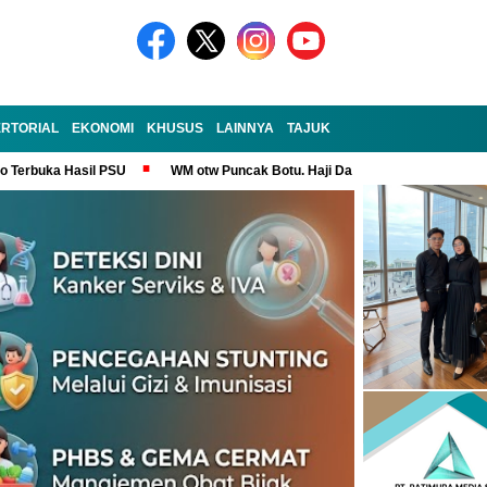
RTORIAL
EKONOMI
KHUSUS
LAINNYA
TAJUK
no Terbuka Hasil PSU
WM otw Puncak Botu. Haji Darem Masih Tangguh