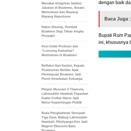
dengan baik da
Menakar Integritas Seleksi
Jabatan di Boalemo, Antara
Meritokrasi dan Bayang-
Bayang Nepotisme
Baca Juga :
Rakor Ditutup, Pemkab
Boalemo Siap Tekan Angka
Bupati Rum Pa
Penyakit
ini, khususnya
Ironi Gelar Profesor dan
“Lonceng Kematian”
Meritokrasi di Boalemo
Refleksi Hari Kartini, Kepala
Puskesmas Berlian Ajak
Perempuan Boalemo Jadi
Pionir Kesehatan Keluarga
Pimpin Muscam V Tilamuta,
Lahmuddin Hambali Tegaskan
Kader Golkar Harus Jadi
Motor Kepentingan Publik
Buka Pengkaderan Senopati
Tiga Dara, Wabup Lahmuddin
Hambali: Piloliyanga Kini Jadi
Magnet Ekonomi Baru
Boalemo