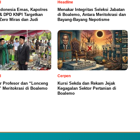
l
Headline
ndonesia Emas, Kapolres
Menakar Integritas Seleksi Jabatan
& DPD KNPI Targetkan
di Boalemo, Antara Meritokrasi dan
ero Miras dan Judi
Bayang-Bayang Nepotisme
l
Cerpen
ar Profesor dan “Lonceng
Kursi Sekda dan Rekam Jejak
 Meritokrasi di Boalemo
Kegagalan Sektor Pertanian di
Boalemo