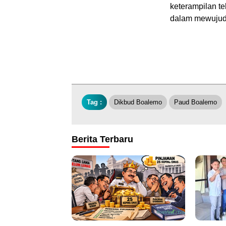
keterampilan t
dalam mewujudk
Tag :
Dikbud Boalemo
Paud Boalemo
Berita Terbaru