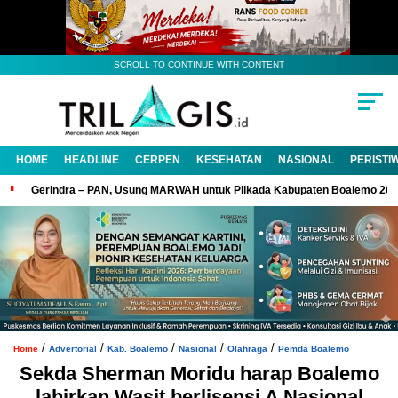
SCROLL TO CONTINUE WITH CONTENT
HOME
HEADLINE
CERPEN
KESEHATAN
NASIONAL
PERISTI
Gerindra – PAN, Usung MARWAH untuk Pilkada Kabupaten Boalemo 20
/
/
/
/
/
Home
Advertorial
Kab. Boalemo
Nasional
OIahraga
Pemda Boalemo
Sekda Sherman Moridu harap Boalemo
lahirkan Wasit berlisensi A Nasional