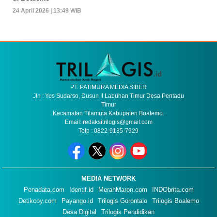
24 April 2026 | 13:49 WIB
PT. PATIMURA MEDIA SIBER
Jln : Yos Sudarso, Dusun II Labuhan Timur Desa Pentadu
Timur
Kecamatan Tilamuta Kabupaten Boalemo.
Email: redaksitrilogis@gmail.com
Telp : 0822-9135-7929
MEDIA NETWORK
Penadata.com
Identif.id
MerahMaron.com
INDObrita.com
Detikcoy.com
Payango.id
Trilogis Gorontalo
Trilogis Boalemo
Desa Digital
Trilogis Pendidikan