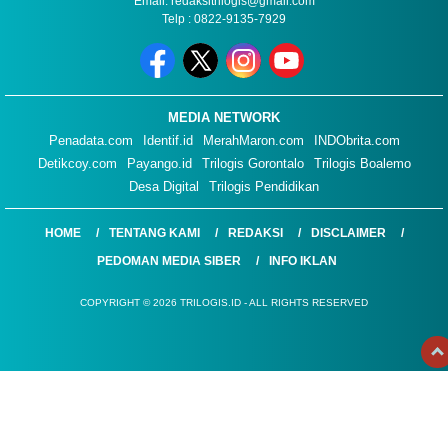
Email: redaksitrilogis@gmail.com
Telp : 0822-9135-7929
MEDIA NETWORK
Penadata.com
Identif.id
MerahMaron.com
INDObrita.com
Detikcoy.com
Payango.id
Trilogis Gorontalo
Trilogis Boalemo
Desa Digital
Trilogis Pendidikan
HOME
TENTANG KAMI
REDAKSI
DISCLAIMER
PEDOMAN MEDIA SIBER
INFO IKLAN
COPYRIGHT © 2026 TRILOGIS.ID - ALL RIGHTS RESERVED