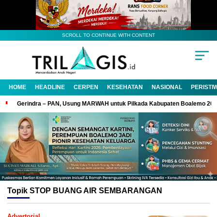
SCROLL TO CONTINUE WITH CONTENT
HOME
HEADLINE
CERPEN
KESEHATAN
NASIONAL
PERISTI
Gerindra – PAN, Usung MARWAH untuk Pilkada Kabupaten Boalemo 20
Topik
STOP BUANG AIR SEMBARANGAN
Advertorial