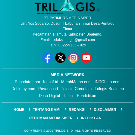
PT. PATIMURA MEDIA SIBER
Jln : Yos Sudarso, Dusun II Labuhan Timur Desa Pentadu
Timur
Kecamatan Tilamuta Kabupaten Boalemo.
Email: redaksitrilogis@gmail.com
Telp : 0822-9135-7929
MEDIA NETWORK
Penadata.com
Identif.id
MerahMaron.com
INDObrita.com
Detikcoy.com
Payango.id
Trilogis Gorontalo
Trilogis Boalemo
Desa Digital
Trilogis Pendidikan
HOME
TENTANG KAMI
REDAKSI
DISCLAIMER
PEDOMAN MEDIA SIBER
INFO IKLAN
COPYRIGHT © 2026 TRILOGIS.ID - ALL RIGHTS RESERVED