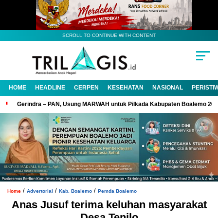
SCROLL TO CONTINUE WITH CONTENT
HOME
HEADLINE
CERPEN
KESEHATAN
NASIONAL
PERISTI
Gerindra – PAN, Usung MARWAH untuk Pilkada Kabupaten Boalemo 20
/
/
/
Home
Advertorial
Kab. Boalemo
Pemda Boalemo
Anas Jusuf terima keluhan masyarakat
Desa Tenilo