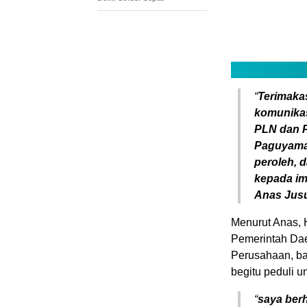
“
Terimaka
komunikas
PLN dan P
Paguyaman
peroleh, 
kepada im
Anas Jusu
Menurut
Anas, H
Pemerintah Dae
Perusahaan, ba
begitu peduli u
“
saya ber