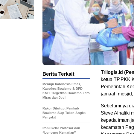
Trilogis.id (P
Berita Terkait
ketua TP.PKK 
Menuju Indonesia Emas,
Pemerintah Ke
Kapolres Boalemo & DPD
KNPI Targetkan Boalemo Zero
jamaah mesjid,
Miras dan Judi
Sebelumnya di
Rakor Ditutup, Pemkab
Steve Alhaliki
Boalemo Siap Tekan Angka
Penyakit
kepada imam ja
kecamatan Pag
Ironi Gelar Profesor dan
“Lonceng Kematian”