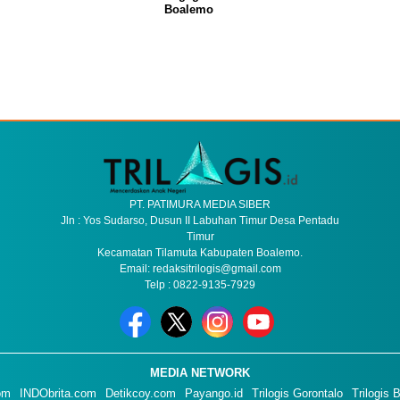
Boalemo
PT. PATIMURA MEDIA SIBER
Jln : Yos Sudarso, Dusun II Labuhan Timur Desa Pentadu
Timur
Kecamatan Tilamuta Kabupaten Boalemo.
Email: redaksitrilogis@gmail.com
Telp : 0822-9135-7929
MEDIA NETWORK
om
INDObrita.com
Detikcoy.com
Payango.id
Trilogis Gorontalo
Trilogis