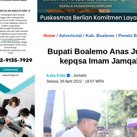
Home
Advertorial
Kab. Boalemo
Pemda B
/
/
/
Bupati Boalemo Anas J
kepqsa Imam Jamqa
Kaka Enda
- Jurnalis
Selasa, 26 April 2022
- 18:07 WITA