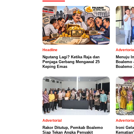
Headline
Advertoria
Ngutang Lagi? Ketika Raja dan
Menuju I
Penjaga Gerbang Mengawal 25
Boalemo 
Keping Emas
Boalemo Z
Advertorial
Advertoria
Rakor Ditutup, Pemkab Boalemo
Ironi Gel
Siap Tekan Angka Penyakit
Kematian”