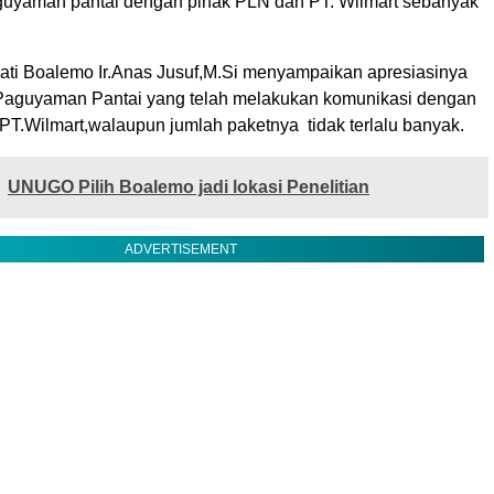
uyaman pantai dengan pihak PLN dan PT. Wilmart sebanyak
ti Boalemo Ir.Anas Jusuf,M.Si menyampaikan apresiasinya
Paguyaman Pantai yang telah melakukan komunikasi dengan
PT.Wilmart,walaupun jumlah paketnya
tidak terlalu banyak.
UNUGO Pilih Boalemo jadi lokasi Penelitian
ADVERTISEMENT