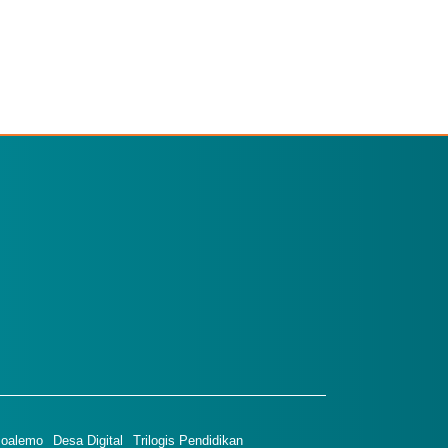
 Boalemo
Desa Digital
Trilogis Pendidikan