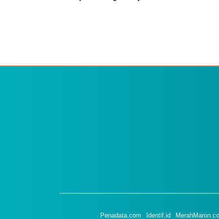
Penadata.com
Identif.id
MerahMaron.c