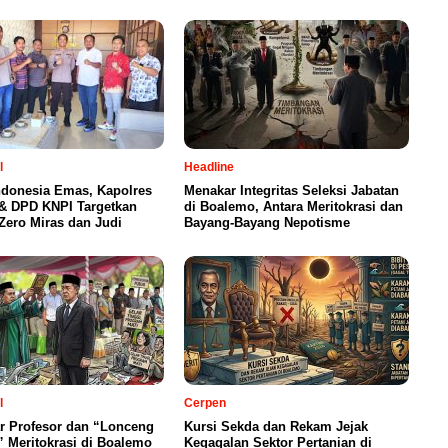
l
Headline
ndonesia Emas, Kapolres
Menakar Integritas Seleksi Jabatan
& DPD KNPI Targetkan
di Boalemo, Antara Meritokrasi dan
ero Miras dan Judi
Bayang-Bayang Nepotisme
l
Cerpen
ar Profesor dan “Lonceng
Kursi Sekda dan Rekam Jejak
 Meritokrasi di Boalemo
Kegagalan Sektor Pertanian di