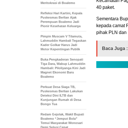
Kecamatan Pag
Meritokrasi di Boalemo
40 paket.
Refleksi Hari Kartini, Kepala
Puskesmas Berlian Ajak
Sementara Bupa
Perempuan Boalemo Jadi
kepada camat 
Pionir Kesehatan Keluarga
pihak PLN dan 
Pimpin Muscam V Tilamuta,
Lahmuddin Hambali Tegaskan
Kader Golkar Harus Jadi
Baca Juga :
Motor Kepentingan Publik
Buka Pengkaderan Senopati
Tiga Dara, Wabup Lahmuddin
Hambali: Piloliyanga Kini Jadi
Magnet Ekonomi Baru
Boalemo
Perkuat Desa Siaga TB,
Puskesmas Berlian Lakukan
Deteksi Dini ILTB dan
Kunjungan Rumah di Desa
Bongo Tua
Redam Gejolak, Wakil Bupati
Boalemo “Jemput Bola”
Temui Masyarakat Wonosari
Demi Solusi Cepat