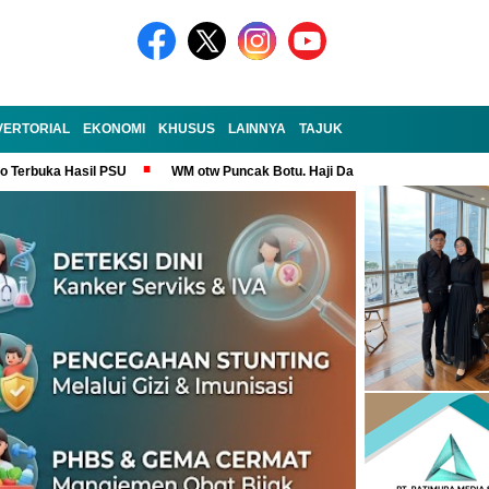
VERTORIAL
EKONOMI
KHUSUS
LAINNYA
TAJUK
no Terbuka Hasil PSU
WM otw Puncak Botu. Haji Darem Masih Tangguh