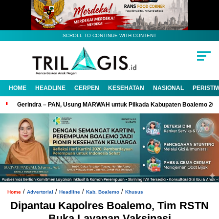
SCROLL TO CONTINUE WITH CONTENT
HOME
HEADLINE
CERPEN
KESEHATAN
NASIONAL
PERISTI
Gerindra – PAN, Usung MARWAH untuk Pilkada Kabupaten Boalemo 20
/
/
/
/
Home
Advertorial
Headline
Kab. Boalemo
Khusus
Dipantau Kapolres Boalemo, Tim RSTN
Buka Layanan Vaksinasi