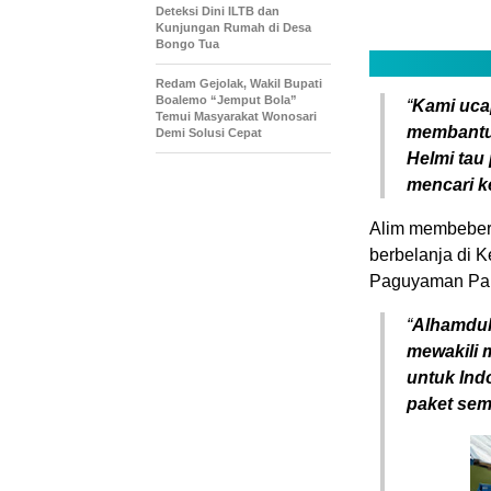
Deteksi Dini ILTB dan
Kunjungan Rumah di Desa
Bongo Tua
Redam Gejolak, Wakil Bupati
Boalemo “Jemput Bola”
“
Kami uca
Temui Masyarakat Wonosari
membantu 
Demi Solusi Cepat
Helmi tau
mencari k
Alim membeberk
berbelanja di 
Paguyaman Pan
“
Alhamduli
mewakili 
untuk Ind
paket sem