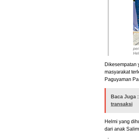
pen
Hel
Dikesempatan 
masyarakat ter
Paguyaman Pan
Baca Juga :
transaksi
Helmi yang dih
dari anak Salim