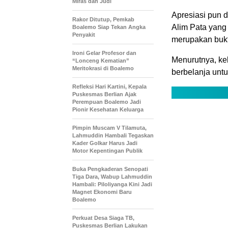
Miras dan Judi
Apresiasi pun 
Rakor Ditutup, Pemkab
Alim Pata yang
Boalemo Siap Tekan Angka
Penyakit
merupakan bukt
Ironi Gelar Profesor dan
Menurutnya, ke
“Lonceng Kematian”
Meritokrasi di Boalemo
berbelanja unt
Refleksi Hari Kartini, Kepala
Puskesmas Berlian Ajak
Perempuan Boalemo Jadi
Pionir Kesehatan Keluarga
Pimpin Muscam V Tilamuta,
Lahmuddin Hambali Tegaskan
Kader Golkar Harus Jadi
Motor Kepentingan Publik
Buka Pengkaderan Senopati
Tiga Dara, Wabup Lahmuddin
Hambali: Piloliyanga Kini Jadi
Magnet Ekonomi Baru
Boalemo
Perkuat Desa Siaga TB,
Puskesmas Berlian Lakukan