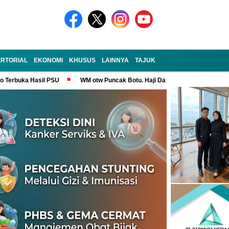
RTORIAL
EKONOMI
KHUSUS
LAINNYA
TAJUK
no Terbuka Hasil PSU
WM otw Puncak Botu. Haji Darem Masih Tangguh