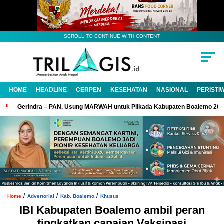
SCROLL TO CONTINUE WITH CONTENT
HOME
HEADLINE
CERPEN
KESEHATAN
NASIONAL
PERISTI
Gerindra – PAN, Usung MARWAH untuk Pilkada Kabupaten Boalemo 20
/
/
/
Home
Advertorial
Kab. Boalemo
Khusus
IBI Kabupaten Boalemo ambil peran
tingkatkan capaian Vaksinasi