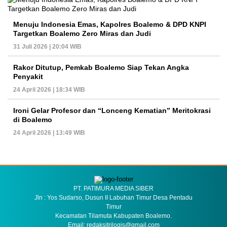
Menuju Indonesia Emas, Kapolres Boalemo & DPD KNPI
Targetkan Boalemo Zero Miras dan Judi
31 Juli 2026 | 20:04 WIB
Rakor Ditutup, Pemkab Boalemo Siap Tekan Angka
Penyakit
24 April 2026 | 18:34 WIB
Ironi Gelar Profesor dan “Lonceng Kematian” Meritokrasi
di Boalemo
24 April 2026 | 13:49 WIB
PT. PATIMURA MEDIA SIBER
Jln : Yos Sudarso, Dusun II Labuhan Timur Desa Pentadu
Timur
Kecamatan Tilamuta Kabupaten Boalemo.
Email: redaksitrilogis@gmail.com