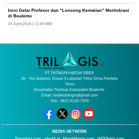
Ironi Gelar Profesor dan “Lonceng Kematian” Meritokrasi
di Boalemo
24 April 2026 | 13:49 WIB
PT. PATIMURA MEDIA SIBER
Jln : Yos Sudarso, Dusun II Labuhan Timur Desa Pentadu
Timur
Kecamatan Tilamuta Kabupaten Boalemo.
Email: redaksitrilogis@gmail.com
Telp : 0822-9135-7929
MEDIA NETWORK
Penadata.com
Identif.id
MerahMaron.com
INDObrita.com