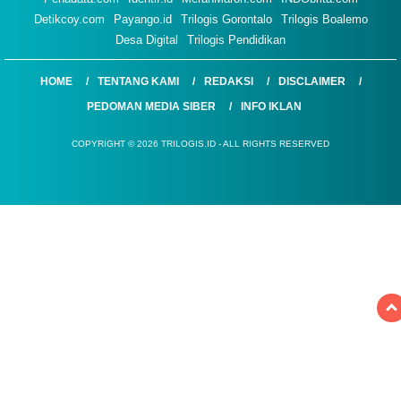
Detikcoy.com
Payango.id
Trilogis Gorontalo
Trilogis Boalemo
Desa Digital
Trilogis Pendidikan
HOME
TENTANG KAMI
REDAKSI
DISCLAIMER
PEDOMAN MEDIA SIBER
INFO IKLAN
COPYRIGHT © 2026 TRILOGIS.ID - ALL RIGHTS RESERVED