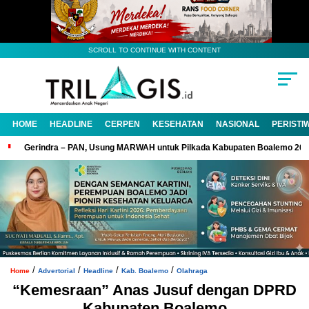
SCROLL TO CONTINUE WITH CONTENT
HOME
HEADLINE
CERPEN
KESEHATAN
NASIONAL
PERISTI
Gerindra – PAN, Usung MARWAH untuk Pilkada Kabupaten Boalemo 20
/
/
/
/
Home
Advertorial
Headline
Kab. Boalemo
OIahraga
“Kemesraan” Anas Jusuf dengan DPRD
Kabupaten Boalemo