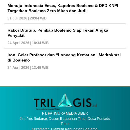
Menuju Indonesia Emas, Kapolres Boalemo & DPD KNPI
Targetkan Boalemo Zero Miras dan Judi
31 Juli 2026 | 20:04 WIB
Rakor Ditutup, Pemkab Boalemo Siap Tekan Angka
Penyakit
24 April 2026 | 18:34 WIB
Ironi Gelar Profesor dan “Lonceng Kematian” Meritokrasi
di Boalemo
24 April 2026 | 13:49 WIB
PT. PATIMURA MEDIA SIBER
Jln : Yos Sudarso, Dusun II Labuhan Timur Desa Pentadu
Timur
Kecamatan Tilamuta Kabupaten Boalemo.