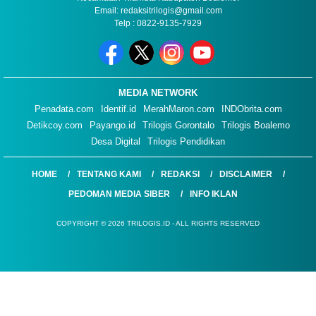
Email: redaksitrilogis@gmail.com
Telp : 0822-9135-7929
MEDIA NETWORK
Penadata.com
Identif.id
MerahMaron.com
INDObrita.com
Detikcoy.com
Payango.id
Trilogis Gorontalo
Trilogis Boalemo
Desa Digital
Trilogis Pendidikan
HOME
TENTANG KAMI
REDAKSI
DISCLAIMER
PEDOMAN MEDIA SIBER
INFO IKLAN
COPYRIGHT © 2026 TRILOGIS.ID - ALL RIGHTS RESERVED