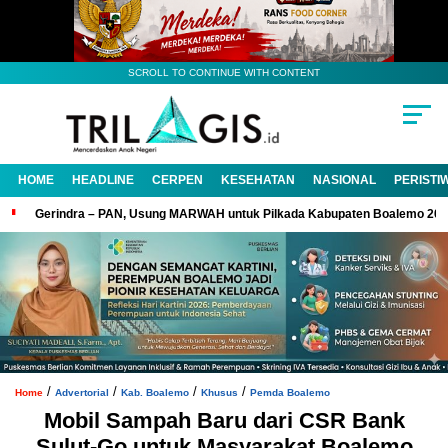
SCROLL TO CONTINUE WITH CONTENT
HOME
HEADLINE
CERPEN
KESEHATAN
NASIONAL
PERISTI
Gerindra – PAN, Usung MARWAH untuk Pilkada Kabupaten Boalemo 20
/
/
/
/
Home
Advertorial
Kab. Boalemo
Khusus
Pemda Boalemo
Mobil Sampah Baru dari CSR Bank
Sulut-Go untuk Masyarakat Boalemo