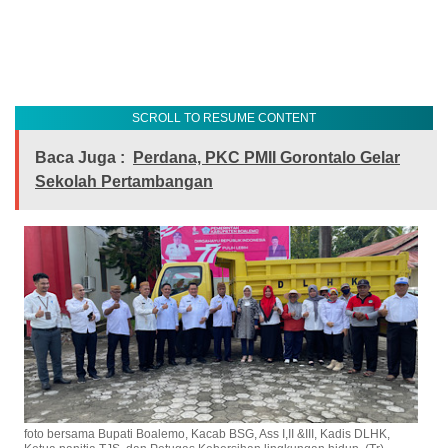
SCROLL TO RESUME CONTENT
Baca Juga :
Perdana, PKC PMII Gorontalo Gelar
Sekolah Pertambangan
foto bersama Bupati Boalemo, Kacab BSG, Ass I,II &III, Kadis DLHK,