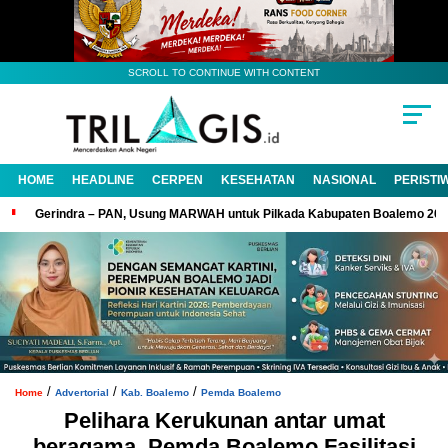
SCROLL TO CONTINUE WITH CONTENT
HOME
HEADLINE
CERPEN
KESEHATAN
NASIONAL
PERISTI
Gerindra – PAN, Usung MARWAH untuk Pilkada Kabupaten Boalemo 20
/
/
/
Home
Advertorial
Kab. Boalemo
Pemda Boalemo
Pelihara Kerukunan antar umat
beragama, Pemda Boalemo Fasilitasi