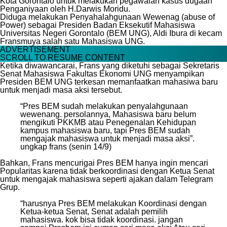
Kota Gorontalo untuk melakukan pegawalan kasus dugaan
Penganiyaan oleh H.Darwis Moridu.
Diduga melakukan Penyahalahgunaan Wewenag (abuse of
Power) sebagai Presiden Badan Eksekutif Mahasiswa
Universitas Negeri Gorontalo (BEM UNG), Aldi Ibura di kecam
Fransmuya salah satu Mahasiswa UNG.
ADVERTISEMENT
SCROLL TO RESUME CONTENT
Ketika diwawancarai, Frans yang diketuhi sebagai Sekretaris
Senat Mahasiswa Fakultas Ekonomi UNG menyampikan
Presiden BEM UNG terkesan memanfaatkan mahasiwa baru
untuk menjadi masa aksi tersebut.
“Pres BEM sudah melakukan penyalahgunaan
wewenang. persolannya, Mahasiswa baru belum
mengikuti PKKMB atau Penegenalan Kehidupan
kampus mahasiswa baru, tapi Pres BEM sudah
mengajak mahasiswa untuk menjadi masa aksi”.
ungkap frans (senin 14/9)
Bahkan, Frans mencurigai Pres BEM hanya ingin mencari
Popularitas karena tidak berkoordinasi dengan Ketua Senat
untuk mengajak mahasiswa seperti ajakan dalam Telegram
Grup.
“harusnya Pres BEM melakukan Koordinasi dengan
Ketua-ketua Senat, Senat adalah pemilih
mahasiswa. kok bisa tidak koordinasi. jangan