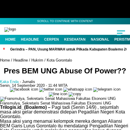
SCROLL TO CONTINUE WITH CONTENT
HOME
HEADLINE
CERPEN
KESEHATAN
NASIONAL
PERISTI
Gerindra – PAN, Usung MARWAH untuk Pilkada Kabupaten Boalemo 20
Home
/
Headline
/
Hukrim
/
Kota Gorontalo
Pres BEM UNG Abuse Of Power??
Kaka Enda
- Jurnalis
Senin, 14 September 2020
- 11:44 WITA
Fransmulya, Sekretaris Senat Mahasiswa Fakultas Ekonomi UNG
Trilogis.id_(Boalemo) –
Pagi tadi (Senin 14/9) , sejumlah
masa aksi gelar demonstrasi didepan Pegadilan Negeri Kota
Gorontalo.
Masa aksi yang menamai kelompok mereka dengan Aliansi
BEM Garis Lurus Gorontalo itu mendatangi Pengadilan Negeri