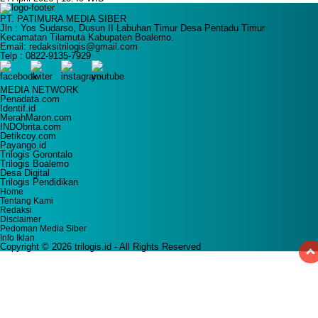
PT. PATIMURA MEDIA SIBER
Jln : Yos Sudarso, Dusun II Labuhan Timur Desa Pentadu Timur
Kecamatan Tilamuta Kabupaten Boalemo.
Email: redaksitrilogis@gmail.com
Telp : 0822-9135-7929
MEDIA NETWORK
Penadata.com
Identif.id
MerahMaron.com
INDObrita.com
Detikcoy.com
Payango.id
Trilogis Gorontalo
Trilogis Boalemo
Desa Digital
Trilogis Pendidikan
Home
Tentang Kami
Redaksi
Disclaimer
Pedoman Media Siber
Info Iklan
Copyright © 2026 trilogis.id - All Rights Reserved