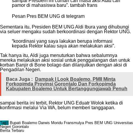
sampai Presbem ini cuman cari masa aksi Atau cari
pamor di mahasiswa baru”. tambah frans
Pesan Pres BEM UNG di telegram
Sementara itu, Presiden BEM UNG Aldi Ibura yang dihubungi
via seluer mengaku sudah berkoordinasi dengan Rektor UNG.
“koordinasi yang saya lakukan berupa informasi
kepada Rektor kalau saya akan melakukan aksi”.
Tak hanya itu, Aldi juga menuturkan bahwa sebalumnya
mereka melakukan aksi sosial untuk penggalangan dan untuk
korban Banjir di Bone bolago dan dilanjutkan dengan aksi di
Pengadilan Negeri.
Baca Juga :
Dampak I Look Boalemo, PMII Minta
Forkopimda Provinsi Gorontalo Dan Forkopimda
Kabupaten Boalemo Untuk Bertanggungjawab Penuh
sampai berita ini terbit, Rektor UNG Eduatr Wolok ketika di
konfirmasi melalui Via WA, belum memberi tanggapan.
Tag :
Bupati Boalemo
Darwis Moridu
Fransmulya
Pres BEM UNG
Universitas
Negeri Gorontalo
Berita Terbaru