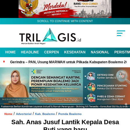
SCROLL TO CONTINUE WITH CONTENT
HOME
HEADLINE
CERPEN
KESEHATAN
NASIONAL
PERISTI
Gerindra – PAN, Usung MARWAH untuk Pilkada Kabupaten Boalemo 20
/
/
/
Home
Advertorial
Kab. Boalemo
Pemda Boalemo
Sah. Anas Jusuf Lantik Kepala Desa
Buti yang baru