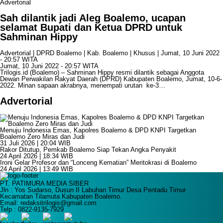
Advertorial
Sah dilantik jadi Aleg Boalemo, ucapan
selamat Bupati dan Ketua DPRD untuk
Sahminan Hippy
Advertorial
|
DPRD Boalemo
|
Kab. Boalemo
|
Khusus
| Jumat, 10 Juni 2022
- 20:57 WITA
Jumat, 10 Juni 2022 - 20:57 WITA
Trilogis.id (Boalemo) – Sahminan Hippy resmi dilantik sebagai Anggota
Dewan Perwakilan Rakyat Daerah (DPRD) Kabupaten Boalemo, Jumat, 10-6-
2022. Minan sapaan akrabnya, menempati urutan ke-3…
Advertorial
Menuju Indonesia Emas, Kapolres Boalemo & DPD KNPI Targetkan
Boalemo Zero Miras dan Judi
31 Juli 2026 | 20:04 WIB
Rakor Ditutup, Pemkab Boalemo Siap Tekan Angka Penyakit
24 April 2026 | 18:34 WIB
Ironi Gelar Profesor dan “Lonceng Kematian” Meritokrasi di Boalemo
24 April 2026 | 13:49 WIB
PT. PATIMURA MEDIA SIBER
Jln : Yos Sudarso, Dusun II Labuhan Timur Desa Pentadu Timur
Kecamatan Tilamuta Kabupaten Boalemo.
Email: redaksitrilogis@gmail.com
Telp : 0822-9135-7929