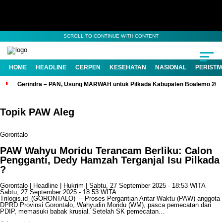
SCROLL TO CONTINUE WITH CONTENT
HOME
HEADLINE
CERPEN
KESEHATAN
NASIONAL
PERISTI
Gerindra – PAN, Usung MARWAH untuk Pilkada Kabupaten Boalemo 20
Topik
PAW Aleg
Gorontalo
PAW Wahyu Moridu Terancam Berliku: Calon
Pengganti, Dedy Hamzah Terganjal Isu Pilkada
?
Gorontalo
|
Headline
|
Hukrim
| Sabtu, 27 September 2025 - 18:53 WITA
Sabtu, 27 September 2025 - 18:53 WITA
Trilogis.id_(GORONTALO) – Proses Pergantian Antar Waktu (PAW) anggota
DPRD Provinsi Gorontalo, Wahyudin Moridu (WM), pasca pemecatan dari
PDIP, memasuki babak krusial. Setelah SK pemecatan…