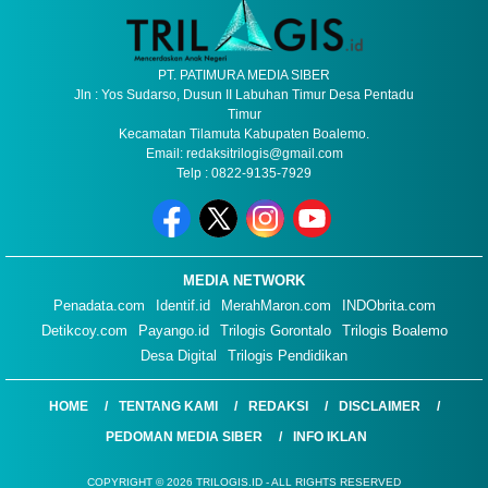
PT. PATIMURA MEDIA SIBER
Jln : Yos Sudarso, Dusun II Labuhan Timur Desa Pentadu
Timur
Kecamatan Tilamuta Kabupaten Boalemo.
Email: redaksitrilogis@gmail.com
Telp : 0822-9135-7929
MEDIA NETWORK
Penadata.com
Identif.id
MerahMaron.com
INDObrita.com
Detikcoy.com
Payango.id
Trilogis Gorontalo
Trilogis Boalemo
Desa Digital
Trilogis Pendidikan
HOME
TENTANG KAMI
REDAKSI
DISCLAIMER
PEDOMAN MEDIA SIBER
INFO IKLAN
COPYRIGHT © 2026 TRILOGIS.ID - ALL RIGHTS RESERVED