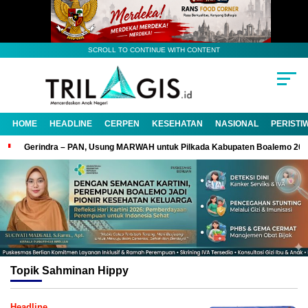
SCROLL TO CONTINUE WITH CONTENT
HOME
HEADLINE
CERPEN
KESEHATAN
NASIONAL
PERISTI
Gerindra – PAN, Usung MARWAH untuk Pilkada Kabupaten Boalemo 20
Topik
Sahminan Hippy
Headline