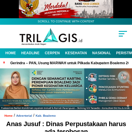
SCROLL TO CONTINUE WITH CONTENT
HOME
HEADLINE
CERPEN
KESEHATAN
NASIONAL
PERISTI
Gerindra – PAN, Usung MARWAH untuk Pilkada Kabupaten Boalemo 20
/
/
Home
Advertorial
Kab. Boalemo
Anas Jusuf : Dinas Perpustakaan harus
ada terobosan