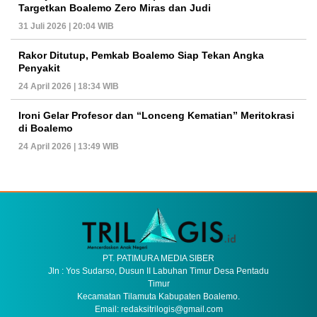
Targetkan Boalemo Zero Miras dan Judi
31 Juli 2026 | 20:04 WIB
Rakor Ditutup, Pemkab Boalemo Siap Tekan Angka
Penyakit
24 April 2026 | 18:34 WIB
Ironi Gelar Profesor dan “Lonceng Kematian” Meritokrasi
di Boalemo
24 April 2026 | 13:49 WIB
PT. PATIMURA MEDIA SIBER
Jln : Yos Sudarso, Dusun II Labuhan Timur Desa Pentadu
Timur
Kecamatan Tilamuta Kabupaten Boalemo.
Email: redaksitrilogis@gmail.com