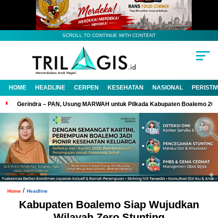
SCROLL TO CONTINUE WITH CONTENT
HOME
HEADLINE
CERPEN
KESEHATAN
NASIONAL
PERISTI
Gerindra – PAN, Usung MARWAH untuk Pilkada Kabupaten Boalemo 20
/
Home
Headline
Kabupaten Boalemo Siap Wujudkan
Wilayah Zero Stunting