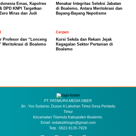
ndonesia Emas, Kapolres
Menakar Integritas Seleksi Jabatan
& DPD KNPI Targetkan
di Boalemo, Antara Meritokrasi dan
ero Miras dan Judi
Bayang-Bayang Nepotisme
l
Cerpen
ar Profesor dan “Lonceng
Kursi Sekda dan Rekam Jejak
 Meritokrasi di Boalemo
Kegagalan Sektor Pertanian di
Boalemo
PT. PATIMURA MEDIA SIBER
Jln : Yos Sudarso, Dusun II Labuhan Timur Desa Pentadu
Timur
Kecamatan Tilamuta Kabupaten Boalemo.
Email: redaksitrilogis@gmail.com
Telp : 0822-9135-7929