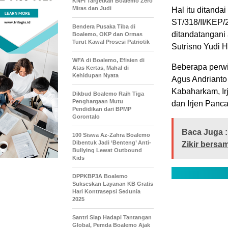
KNPI Targetkan Boalemo Zero
Miras dan Judi
Hal itu ditanda
ST/318/II/KEP/2
Bendera Pusaka Tiba di
ditandatangani 
Boalemo, OKP dan Ormas
Turut Kawal Prosesi Patriotik
Sutrisno Yudi 
WFA di Boalemo, Efisien di
Beberapa perwi
Atas Kertas, Mahal di
Kehidupan Nyata
Agus Andrianto
Kabaharkam, Ir
Dikbud Boalemo Raih Tiga
Penghargaan Mutu
dan Irjen Panc
Pendidikan dari BPMP
Gorontalo
Baca Juga :
100 Siswa Az-Zahra Boalemo
Dibentuk Jadi ‘Benteng’ Anti-
Zikir bersa
Bullying Lewat Outbound
Kids
DPPKBP3A Boalemo
Sukseskan Layanan KB Gratis
Hari Kontrasepsi Sedunia
2025
Santri Siap Hadapi Tantangan
Global, Pemda Boalemo Ajak