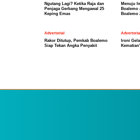
Ngutang Lagi? Ketika Raja dan
Menuju I
Penjaga Gerbang Mengawal 25
Boalemo 
Keping Emas
Boalemo Z
Advertorial
Advertoria
Rakor Ditutup, Pemkab Boalemo
Ironi Gel
Siap Tekan Angka Penyakit
Kematian”