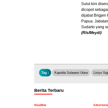
Sulut kini dis
dicopot sebaga
dijabat Brigje
Papua. Jabata
Sudarto yang 
(Rls/Meydi)
Tag :
Kapolda Sulawesi Utara
Listyo Sig
Berita Terbaru
Headline
Advertoria