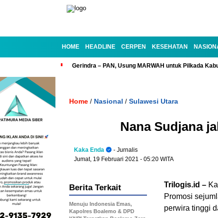
HOME
HEADLINE
CERPEN
KESEHATAN
NASION
Gerindra – PAN, Usung MARWAH untuk Pilkada Kab
Home
Nasional
Sulawesi Utara
/
/
Nana Sudjana ja
Kaka Enda
- Jurnalis
Jumat, 19 Februari 2021
- 05:20 WITA
Trilogis.id –
Kap
Berita Terkait
Promosi sejumla
Menuju Indonesia Emas,
perwira tinggi
Kapolres Boalemo & DPD