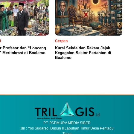
l
Cerpen
ar Profesor dan “Lonceng
Kursi Sekda dan Rekam Jejak
 Meritokrasi di Boalemo
Kegagalan Sektor Pertanian di
Boalemo
PT. PATIMURA MEDIA SIBER
Jln : Yos Sudarso, Dusun II Labuhan Timur Desa Pentadu
Timur