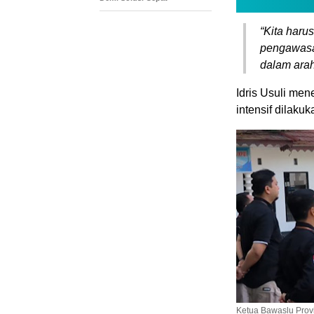
“
Kita haru
pengawasan
dalam ara
Idris Usuli me
intensif dilaku
Ketua Bawaslu Provi