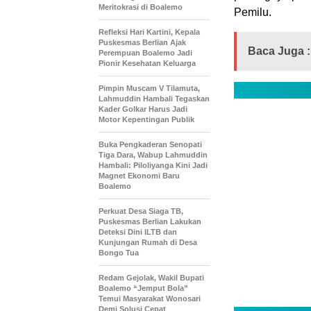
Meritokrasi di Boalemo
Pemilu.
Refleksi Hari Kartini, Kepala
Puskesmas Berlian Ajak
Baca Juga :
Perempuan Boalemo Jadi
Pionir Kesehatan Keluarga
Pimpin Muscam V Tilamuta,
Lahmuddin Hambali Tegaskan
Kader Golkar Harus Jadi
Motor Kepentingan Publik
Buka Pengkaderan Senopati
Tiga Dara, Wabup Lahmuddin
Hambali: Piloliyanga Kini Jadi
Magnet Ekonomi Baru
Boalemo
Perkuat Desa Siaga TB,
Puskesmas Berlian Lakukan
Deteksi Dini ILTB dan
Kunjungan Rumah di Desa
Bongo Tua
Redam Gejolak, Wakil Bupati
Boalemo “Jemput Bola”
Temui Masyarakat Wonosari
Demi Solusi Cepat