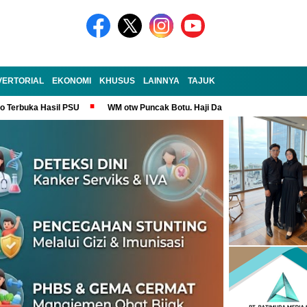
VERTORIAL
EKONOMI
KHUSUS
LAINNYA
TAJUK
no Terbuka Hasil PSU
WM otw Puncak Botu. Haji Darem Masih Tangguh