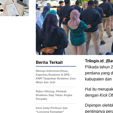
Trilogis.id_(B
Berita Terkait
Pilkada tahun 
Menuju Indonesia Emas,
perdana yang di
Kapolres Boalemo & DPD
KNPI Targetkan Boalemo Zero
kabupaten dan k
Miras dan Judi
Hal itu merupa
Rakor Ditutup, Pemkab
dengan
Kick Of
Boalemo Siap Tekan Angka
Penyakit
Dipimpin olehb
Ironi Gelar Profesor dan
pentingnya per
“Lonceng Kematian”