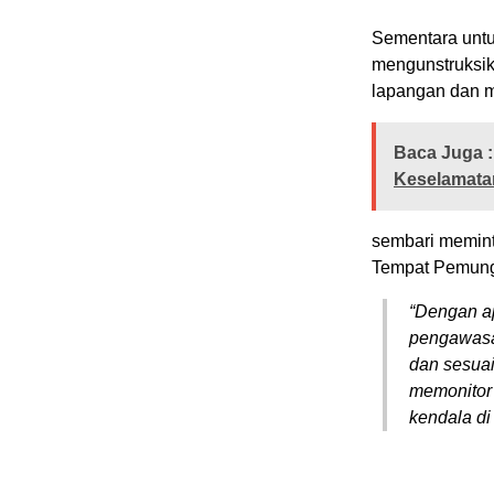
Sementara untu
mengunstruksik
lapangan dan m
Baca Juga :
Keselamata
sembari memint
Tempat Pemungu
“
Dengan ap
pengawasa
dan sesuai
memonitor 
kendala di