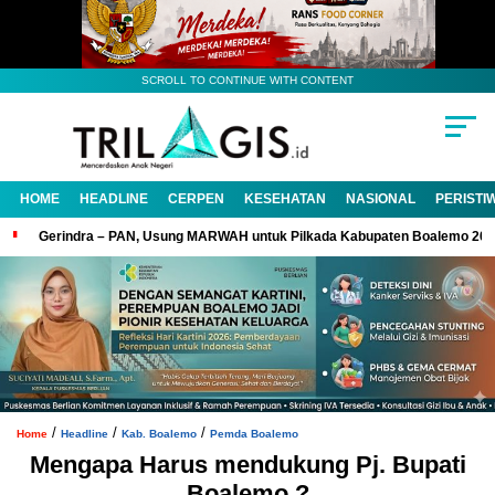
SCROLL TO CONTINUE WITH CONTENT
HOME
HEADLINE
CERPEN
KESEHATAN
NASIONAL
PERISTI
Gerindra – PAN, Usung MARWAH untuk Pilkada Kabupaten Boalemo 20
/
/
/
Home
Headline
Kab. Boalemo
Pemda Boalemo
Mengapa Harus mendukung Pj. Bupati
Boalemo ?