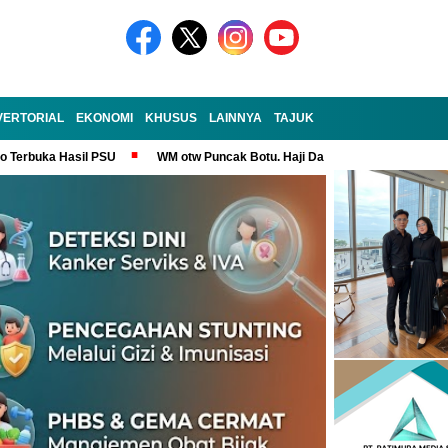
VERTORIAL
EKONOMI
KHUSUS
LAINNYA
TAJUK
no Terbuka Hasil PSU
WM otw Puncak Botu. Haji Darem Masih Tangguh