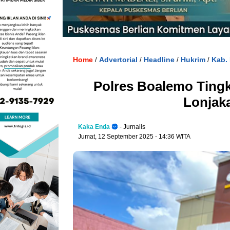
Home
Advertorial
Headline
Hukrim
Kab.
/
/
/
/
Polres Boalemo Tingk
Lonjak
Kaka Enda
- Jurnalis
Jumat, 12 September 2025
- 14:36 WITA