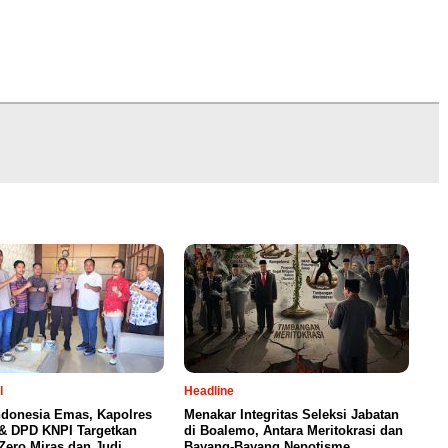
l
Headline
ndonesia Emas, Kapolres
Menakar Integritas Seleksi Jabatan
& DPD KNPI Targetkan
di Boalemo, Antara Meritokrasi dan
ero Miras dan Judi
Bayang-Bayang Nepotisme