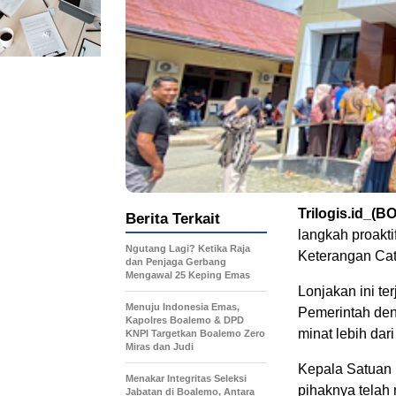
Trilogis.id_(
Berita Terkait
langkah proakt
Ngutang Lagi? Ketika Raja
Keterangan Cat
dan Penjaga Gerbang
Mengawal 25 Keping Emas
Lonjakan ini te
Menuju Indonesia Emas,
Pemerintah den
Kapolres Boalemo & DPD
minat lebih dari
KNPI Targetkan Boalemo Zero
Miras dan Judi
Kepala Satuan 
Menakar Integritas Seleksi
pihaknya telah
Jabatan di Boalemo, Antara