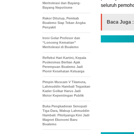
Meritokrasi dan Bayang-
seluruh pemoho
Bayang Nepotisme
Rakor Ditutup, Pemkab
Baca Juga :
Boalemo Siap Tekan Angka
Penyakit
Ironi Gelar Profesor dan
“Lonceng Kematian”
Meritokrasi di Boalemo
Refleksi Hari Kartini, Kepala
Puskesmas Berlian Ajak
Perempuan Boalemo Jadi
Pionir Kesehatan Keluarga
Pimpin Muscam V Tilamuta,
Lahmuddin Hambali Tegaskan
Kader Golkar Harus Jadi
Motor Kepentingan Publik
Buka Pengkaderan Senopati
Tiga Dara, Wabup Lahmuddin
Hambali: Piloliyanga Kini Jadi
Magnet Ekonomi Baru
Boalemo