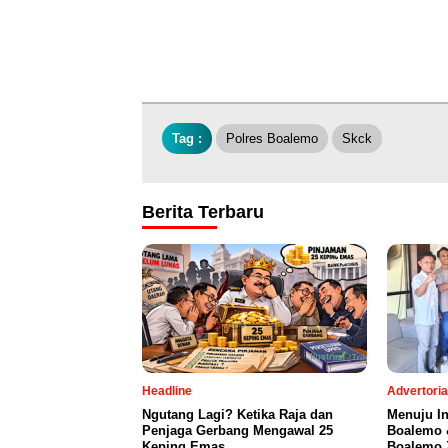
Tag :
Polres Boalemo
Skck
Berita Terbaru
Headline
Advertoria
Ngutang Lagi? Ketika Raja dan
Menuju I
Penjaga Gerbang Mengawal 25
Boalemo 
Keping Emas
Boalemo Z