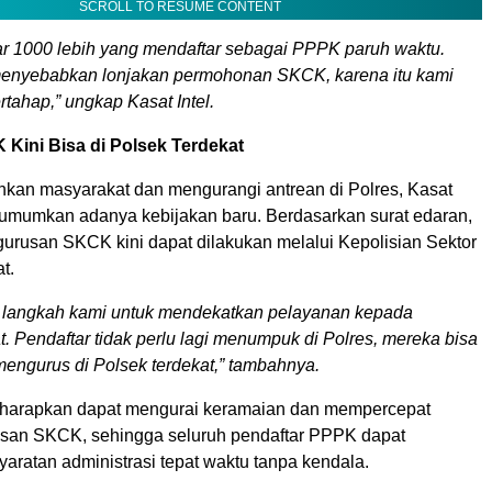
SCROLL TO RESUME CONTENT
ar 1000 lebih yang mendaftar sebagai PPPK paruh waktu.
 menyebabkan lonjakan permohonan SKCK, karena itu kami
rtahap,”
ungkap Kasat Intel.
Kini Bisa di Polsek Terdekat
an masyarakat dan mengurangi antrean di Polres, Kasat
gumumkan adanya kebijakan baru. Berdasarkan surat edaran,
urusan SKCK kini dapat dilakukan melalui Kepolisian Sektor
t.
h langkah kami untuk mendekatkan pelayanan kepada
. Pendaftar tidak perlu lagi menumpuk di Polres, mereka bisa
engurus di Polsek terdekat,”
tambahnya.
diharapkan dapat mengurai keramaian dan mempercepat
san SKCK, sehingga seluruh pendaftar PPPK dapat
aratan administrasi tepat waktu tanpa kendala.