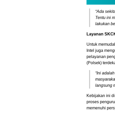
“
Ada sekit
Tentu ini
lakukan be
Layanan SKCK 
Untuk memudahk
Intel juga men
pelayanan peng
(Polsek) terdeka
“
Ini adala
masyarakat
langsung m
Kebijakan ini 
proses penguru
memenuhi persy