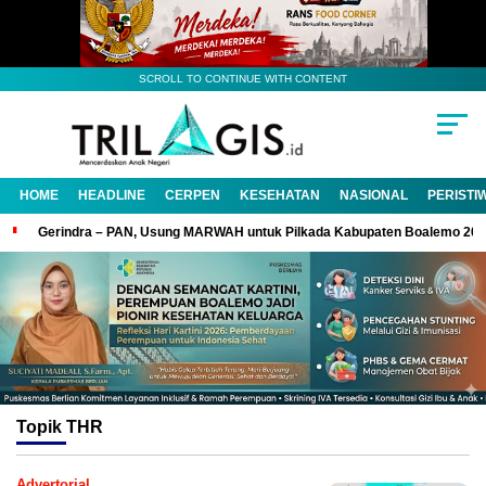
SCROLL TO CONTINUE WITH CONTENT
HOME
HEADLINE
CERPEN
KESEHATAN
NASIONAL
PERISTI
Gerindra – PAN, Usung MARWAH untuk Pilkada Kabupaten Boalemo 20
Topik
THR
Advertorial