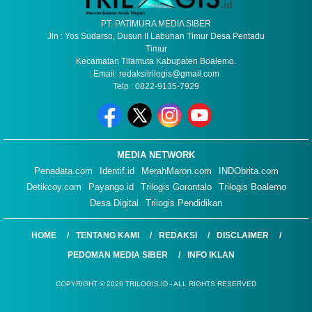
PT. PATIMURA MEDIA SIBER
Jln : Yos Sudarso, Dusun II Labuhan Timur Desa Pentadu
Timur
Kecamatan Tilamuta Kabupaten Boalemo.
Email: redaksitrilogis@gmail.com
Telp : 0822-9135-7929
MEDIA NETWORK
Penadata.com
Identif.id
MerahMaron.com
INDObrita.com
Detikcoy.com
Payango.id
Trilogis Gorontalo
Trilogis Boalemo
Desa Digital
Trilogis Pendidikan
HOME
TENTANG KAMI
REDAKSI
DISCLAIMER
PEDOMAN MEDIA SIBER
INFO IKLAN
COPYRIGHT © 2026 TRILOGIS.ID - ALL RIGHTS RESERVED