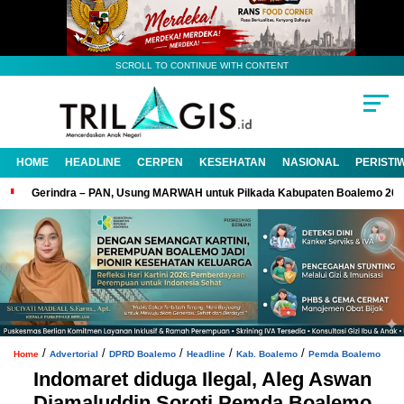
SCROLL TO CONTINUE WITH CONTENT
HOME
HEADLINE
CERPEN
KESEHATAN
NASIONAL
PERISTI
Gerindra – PAN, Usung MARWAH untuk Pilkada Kabupaten Boalemo 20
/
/
/
/
/
Home
Advertorial
DPRD Boalemo
Headline
Kab. Boalemo
Pemda Boalemo
Indomaret diduga Ilegal, Aleg Aswan
Djamaluddin Soroti Pemda Boalemo