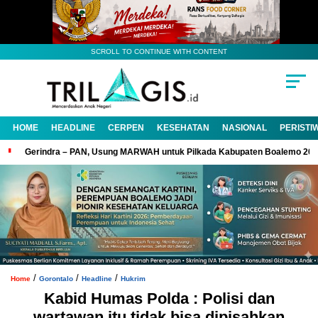
SCROLL TO CONTINUE WITH CONTENT
HOME
HEADLINE
CERPEN
KESEHATAN
NASIONAL
PERISTI
Gerindra – PAN, Usung MARWAH untuk Pilkada Kabupaten Boalemo 20
/
/
/
Home
Gorontalo
Headline
Hukrim
Kabid Humas Polda : Polisi dan
wartawan itu tidak bisa dipisahkan