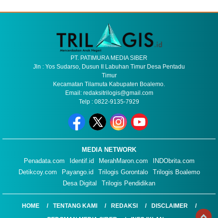
PT. PATIMURA MEDIA SIBER
Jln : Yos Sudarso, Dusun II Labuhan Timur Desa Pentadu
Timur
Kecamatan Tilamuta Kabupaten Boalemo.
Email: redaksitrilogis@gmail.com
Telp : 0822-9135-7929
MEDIA NETWORK
Penadata.com
Identif.id
MerahMaron.com
INDObrita.com
Detikcoy.com
Payango.id
Trilogis Gorontalo
Trilogis Boalemo
Desa Digital
Trilogis Pendidikan
HOME
TENTANG KAMI
REDAKSI
DISCLAIMER