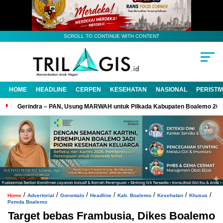
SCROLL TO CONTINUE WITH CONTENT
HOME
HEADLINE
CERPEN
KESEHATAN
NASIONAL
PERISTI
Gerindra – PAN, Usung MARWAH untuk Pilkada Kabupaten Boalemo 20
/
/
/
/
/
/
/
Home
Advertorial
Gorontalo
Headline
Kab. Boalemo
Kesehatan
Khusus
Pemda Boalemo
Target bebas Frambusia, Dikes Boalemo