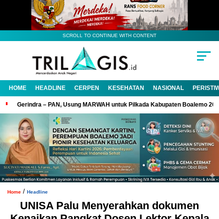
SCROLL TO CONTINUE WITH CONTENT
HOME
HEADLINE
CERPEN
KESEHATAN
NASIONAL
PERISTI
Gerindra – PAN, Usung MARWAH untuk Pilkada Kabupaten Boalemo 20
/
Home
Headline
UNISA Palu Menyerahkan dokumen
Kenaikan Pangkat Dosen Lektor Kepala