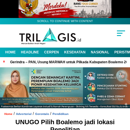
SCROLL TO CONTINUE WITH CONTENT
HOME
HEADLINE
CERPEN
KESEHATAN
NASIONAL
PERISTI
Gerindra – PAN, Usung MARWAH untuk Pilkada Kabupaten Boalemo 20
/
/
/
Home
Advertorial
Gorontalo
Pendidikan
UNUGO Pilih Boalemo jadi lokasi
Penelitian