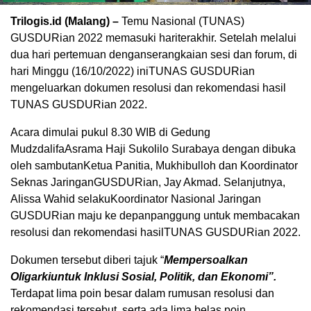
Trilogis.id (Malang) –
Temu Nasional (TUNAS)
GUSDURian 2022 memasuki hariterakhir. Setelah melalui
dua hari pertemuan denganserangkaian sesi dan forum, di
hari Minggu (16/10/2022) iniTUNAS GUSDURian
mengeluarkan dokumen resolusi dan rekomendasi hasil
TUNAS GUSDURian 2022.
Acara dimulai pukul 8.30 WIB di Gedung
MudzdalifaAsrama Haji Sukolilo Surabaya dengan dibuka
oleh sambutanKetua Panitia, Mukhibulloh dan Koordinator
Seknas JaringanGUSDURian, Jay Akmad. Selanjutnya,
Alissa Wahid selakuKoordinator Nasional Jaringan
GUSDURian maju ke depanpanggung untuk membacakan
resolusi dan rekomendasi hasilTUNAS GUSDURian 2022.
Dokumen tersebut diberi tajuk “
Mempersoalkan
Oligarkiuntuk Inklusi Sosial, Politik, dan Ekonomi”.
Terdapat lima poin besar dalam rumusan resolusi dan
rekomendasi tersebut, serta ada lima belas poin