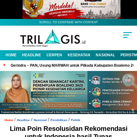
SCROLL TO CONTINUE WITH CONTENT
HOME
HEADLINE
CERPEN
KESEHATAN
NASIONAL
PERISTI
Gerindra – PAN, Usung MARWAH untuk Pilkada Kabupaten Boalemo 20
/
/
/
/
Home
Headline
Nasional
Pendidikan
Politik
Lima Poin Resolusidan Rekomendasi
untuk Indonesia hasil Tunas