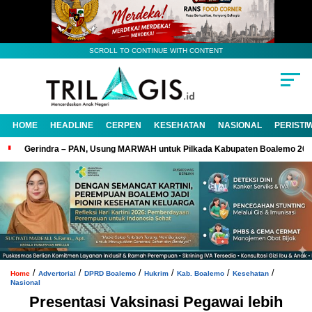
SCROLL TO CONTINUE WITH CONTENT
HOME
HEADLINE
CERPEN
KESEHATAN
NASIONAL
PERISTI
Gerindra – PAN, Usung MARWAH untuk Pilkada Kabupaten Boalemo 20
/
/
/
/
/
/
Home
Advertorial
DPRD Boalemo
Hukrim
Kab. Boalemo
Kesehatan
Nasional
Presentasi Vaksinasi Pegawai lebih