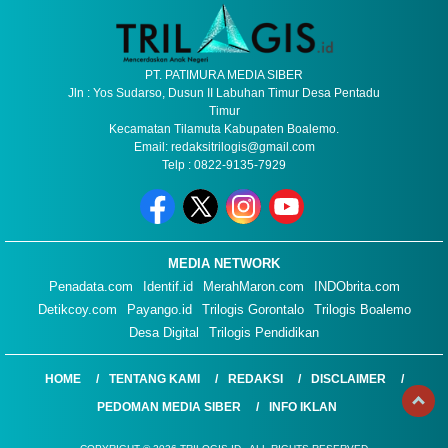
PT. PATIMURA MEDIA SIBER
Jln : Yos Sudarso, Dusun II Labuhan Timur Desa Pentadu
Timur
Kecamatan Tilamuta Kabupaten Boalemo.
Email: redaksitrilogis@gmail.com
Telp : 0822-9135-7929
MEDIA NETWORK
Penadata.com
Identif.id
MerahMaron.com
INDObrita.com
Detikcoy.com
Payango.id
Trilogis Gorontalo
Trilogis Boalemo
Desa Digital
Trilogis Pendidikan
HOME
TENTANG KAMI
REDAKSI
DISCLAIMER
PEDOMAN MEDIA SIBER
INFO IKLAN