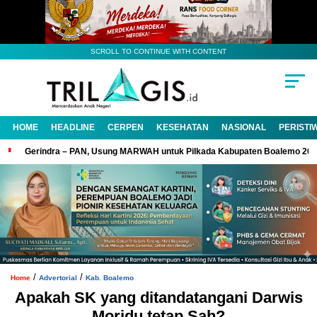
SCROLL TO CONTINUE WITH CONTENT
HOME
HEADLINE
CERPEN
KESEHATAN
NASIONAL
PERISTI
Gerindra – PAN, Usung MARWAH untuk Pilkada Kabupaten Boalemo 20
/
/
Home
Advertorial
Kab. Boalemo
Apakah SK yang ditandatangani Darwis
Moridu tetap Sah?