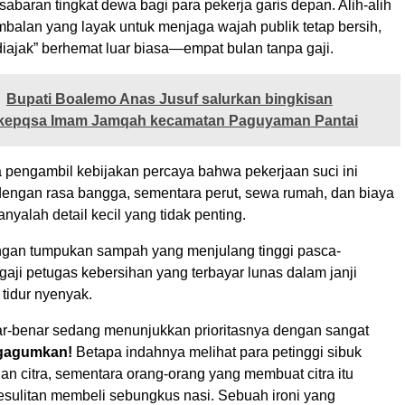
sabaran tingkat dewa bagi para pekerja garis depan. Alih-alih
balan yang layak untuk menjaga wajah publik tetap bersih,
diajak” berhemat luar biasa—empat bulan tanpa gaji.
Bupati Boalemo Anas Jusuf salurkan bingkisan
epqsa Imam Jamqah kecamatan Paguyaman Pantai
a pengambil kebijakan percaya bahwa pekerjaan suci ini
dengan rasa bangga, sementara perut, sewa rumah, dan biaya
nyalah detail kecil yang tidak penting.
ngan tumpukan sampah yang menjulang tinggi pasca-
aji petugas kebersihan yang terbayar lunas dalam janji
 tidur nyenyak.
ar-benar sedang menunjukkan prioritasnya dengan sangat
ngagumkan!
Betapa indahnya melihat para petinggi sibuk
n citra, sementara orang-orang yang membuat citra itu
esulitan membeli sebungkus nasi. Sebuah ironi yang