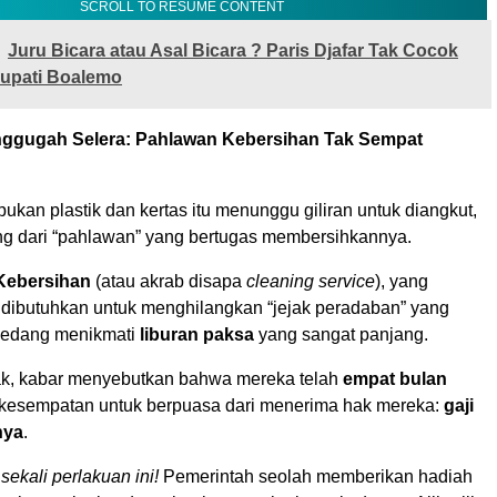
SCROLL TO RESUME CONTENT
Juru Bicara atau Asal Bicara ? Paris Djafar Tak Cocok
Bupati Boalemo
nggugah Selera: Pahlawan Kebersihan Tak Sempat
kan plastik dan kertas itu menunggu giliran untuk diangkut,
ang dari “pahlawan” yang bertugas membersihkannya.
Kebersihan
(atau akrab disapa
cleaning service
), yang
 dibutuhkan untuk menghilangkan “jejak peradaban” yang
i sedang menikmati
liburan paksa
yang sangat panjang.
k, kabar menyebutkan bahwa mereka telah
empat bulan
 kesempatan untuk berpuasa dari menerima hak mereka:
gaji
nya
.
ekali perlakuan ini!
Pemerintah seolah memberikan hadiah