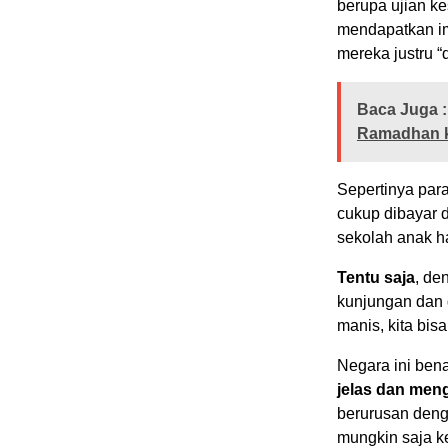
berupa ujian ke
mendapatkan im
mereka justru “
Baca Juga :
Ramadhan k
Sepertinya par
cukup dibayar 
sekolah anak ha
Tentu saja
, de
kunjungan dan g
manis, kita bisa
Negara ini ben
jelas dan me
berurusan denga
mungkin saja k