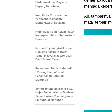
gemerlap roda 
Meritokrasi dan Bayang-
menjaga kebers
Bayang Nepotisme
Ironi Gelar Profesor dan
Ah, tampaknya
“Lonceng Kematian”
mata” terbaik 
Meritokrasi di Boalemo
Kursi Sekda dan Rekam Jejak
Kegagalan Sektor Pertanian di
Boalemo
Redam Gejolak, Wakil Bupati
Boalemo “Jemput Bola”
Temui Masyarakat Wonosari
Demi Solusi Cepat
Pemerintah Hadir: Lahmudin
“Pasang Badan” soal
Penanganan Banjir di
Mohungo
Sering Terendam Banjir Saat
Hujan Deras, Wabup Boalemo
Tinjau Lokasi Pembangunan
Embung di Mohungo