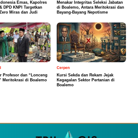
ndonesia Emas, Kapolres
Menakar Integritas Seleksi Jabatan
& DPD KNPI Targetkan
di Boalemo, Antara Meritokrasi dan
ero Miras dan Judi
Bayang-Bayang Nepotisme
l
Cerpen
ar Profesor dan “Lonceng
Kursi Sekda dan Rekam Jejak
 Meritokrasi di Boalemo
Kegagalan Sektor Pertanian di
Boalemo