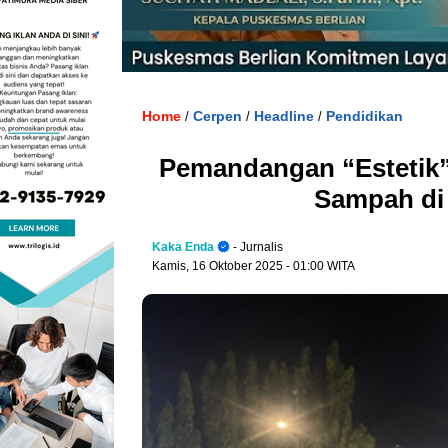
Home
Cerpen
Headline
Pendidikan
/
/
/
Pemandangan “Estetik”
Sampah di
Kaka Enda
- Jurnalis
Kamis, 16 Oktober 2025
- 01:00 WITA