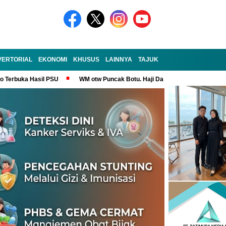
VERTORIAL
EKONOMI
KHUSUS
LAINNYA
TAJUK
no Terbuka Hasil PSU
WM otw Puncak Botu. Haji Darem Masih Tangguh