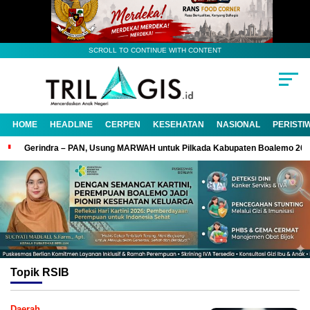
SCROLL TO CONTINUE WITH CONTENT
HOME
HEADLINE
CERPEN
KESEHATAN
NASIONAL
PERISTI
Gerindra – PAN, Usung MARWAH untuk Pilkada Kabupaten Boalemo 20
Topik
RSIB
Daerah